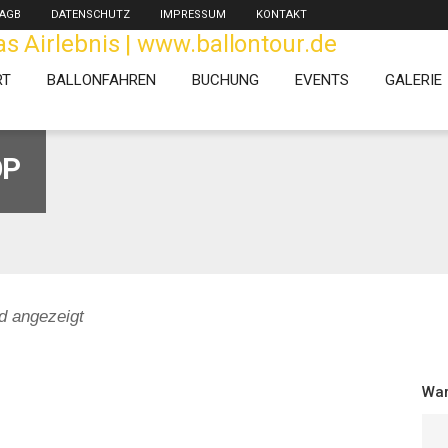
AGB
DATENSCHUTZ
IMPRESSUM
KONTAKT
RT
BALLONFAHREN
BUCHUNG
EVENTS
GALERIE
OP
d angezeigt
War