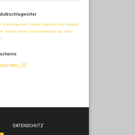
duktschlagwörter
n
Event-Gutschein
Frühling
Gutschein
kalt
Romantik
ee
Sommer
Sonne
Sonnenuntergang
Spa
warm
r
scheine
DATENSCHUTZ