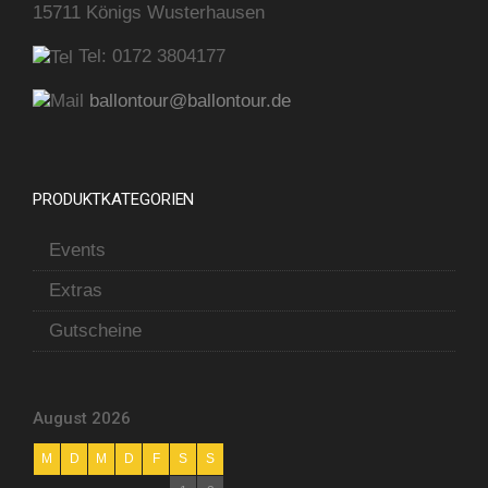
15711 Königs Wusterhausen
Tel:
0172 3804177
ballontour@ballontour.de
PRODUKTKATEGORIEN
Events
Extras
Gutscheine
August 2026
M
D
M
D
F
S
S