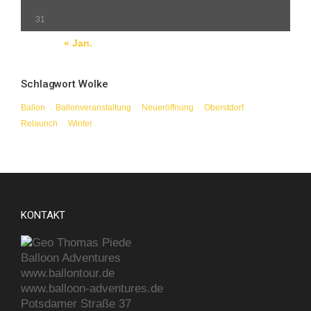
31
« Jan.
Schlagwort Wolke
Ballon
Ballonveranstaltung
Neueröffnung
Oberstdorf
Relaunch
Winter
KONTAKT
Thomas Piede
Balloon Adventures
www.ballontour.de
www.balloon-adventures.de
Potsdamer Straße 37