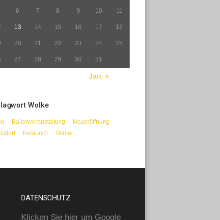
6
7
8
9
10
11
2
13
14
15
16
17
18
9
20
21
22
23
24
25
6
27
28
29
30
31
Jan. »
lagwort Wolke
on
Ballonveranstaltung
Neueröffnung
stdorf
Relaunch
Winter
DATENSCHUTZ
Klicken Sie hier um Google