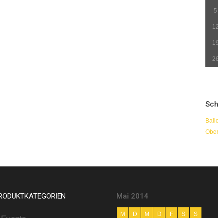
5
1
1
2
Sch
Ball
Ober
RODUKTKATEGORIEN
Mai 2014
M
D
M
D
F
S
S