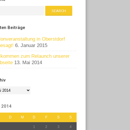
zten Beiträge
lonveranstaltung in Oberstdorf
esagt!
6. Januar 2015
lkommen zum Relaunch unserer
bseite
13. Mai 2014
hiv
hiv
 2014
D
M
D
F
S
S
1
2
3
4